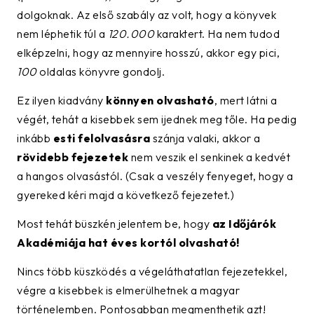
dolgoknak. Az első szabály az volt, hogy a könyvek
nem léphetik túl a
120.000
karaktert. Ha nem tudod
elképzelni, hogy az mennyire hosszú, akkor egy pici,
100
oldalas könyvre gondolj.
Ez ilyen kiadvány
könnyen olvasható
, mert látni a
végét, tehát a kisebbek sem ijednek meg tőle. Ha pedig
inkább
esti felolvasásra
szánja valaki, akkor a
rövidebb fejezetek
nem veszik el senkinek a kedvét
a hangos olvasástól. (Csak a veszély fenyeget, hogy a
gyereked kéri majd a következő fejezetet.)
Most tehát büszkén jelentem be, hogy
az Időjárók
Akadémiája hat éves kortól olvasható!
Nincs több küszködés a végeláthatatlan fejezetekkel,
végre a kisebbek is elmerülhetnek a magyar
történelemben. Pontosabban megmenthetik azt!