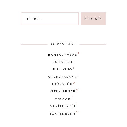
OLVASGASS
1
BÁNTALMAZÁS
1
BUDAPEST
1
BULLYING
1
GYEREKKÖNYV
2
IDŐJÁRÓK
3
KITKA BENCE
1
MAGYAR
1
MERÍTÉS-DÍJ
3
TÖRTÉNELEM