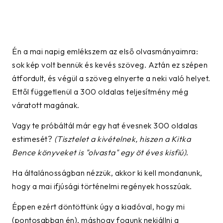
Én a mai napig emlékszem az első olvasmányaimra:
sok kép volt bennük és kevés szöveg. Aztán ez szépen
átfordult, és végül a szöveg elnyerte a neki való helyet.
Ettől függetlenül a 300 oldalas teljesítmény még
váratott magának.
Vagy te próbáltál már egy hat évesnek 300 oldalas
estimesét?
(Tisztelet a kivételnek, hiszen a Kitka
Bence könyveket is "olvasta" egy öt éves kisfiú)
.
Ha általánosságban nézzük, akkor ki kell mondanunk,
hogy a mai ifjúsági történelmi regények hosszúak.
Éppen ezért döntöttünk úgy a kiadóval, hogy mi
(pontosabban én), máshogy fogunk nekiállni a