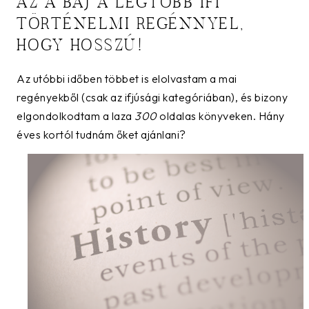
AZ A BAJ A LEGTÖBB IFI
TÖRTÉNELMI REGÉNNYEL,
HOGY HOSSZÚ!
Az utóbbi időben többet is elolvastam a mai
regényekből (csak az ifjúsági kategóriában), és bizony
elgondolkodtam a laza
300
oldalas könyveken. Hány
éves kortól tudnám őket ajánlani?