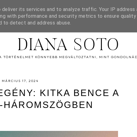
deliver its services and to analyze traffic. Your IP address
ENCE
KAPCSOLAT
ng with performance and security metrics to ensure quality
nd to detect and address abuse.
DIANA SOTO
A TÖRTÉNELMET KÖNNYEBB MEGVÁLTOZTATNI, MINT GONDOLNÁ
MÁRCIUS 17, 2024
EGÉNY: KITKA BENCE A
-HÁROMSZÖGBEN