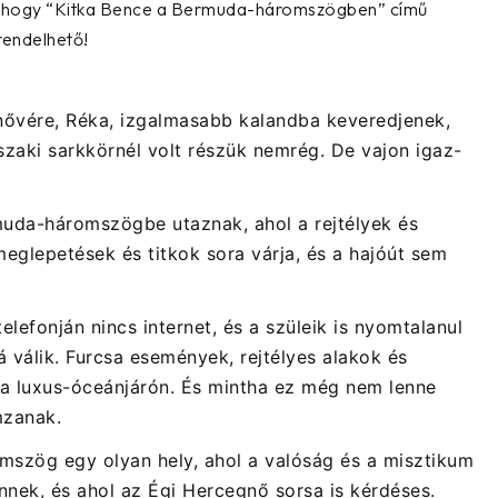
 hogy
“Kitka Bence a Bermuda-háromszögben”
című
rendelhető
!
nővére,
Réka
, izgalmasabb kalandba keveredjenek,
szaki sarkkörnél volt részük nemrég. De vajon igaz-
muda-háromszögbe
utaznak, ahol a rejtélyek és
meglepetések és titkok sora várja, és a hajóút sem
elefonján nincs internet, és a szüleik is nyomtalanul
 válik. Furcsa események, rejtélyes alakok és
 a luxus-óceánjárón. És mintha ez még nem lenne
ámzanak.
mszög egy olyan hely, ahol a valóság és a misztikum
tűnnek, és ahol az Égi Hercegnő sorsa is kérdéses.