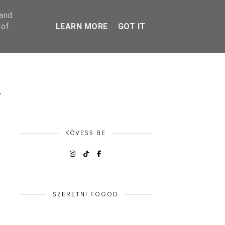
 and
 of
LEARN MORE
GOT IT
D
KÖVESS BE
SZERETNI FOGOD