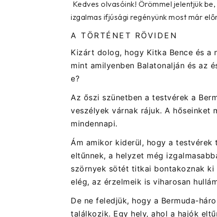
Kedves olvasóink! Örömmel jelentjük be,
izgalmas ifjúsági regényünk most már
elő
A TÖRTÉNET RÖVIDEN
Kizárt dolog, hogy
Kitka Bence
és a 
mint amilyenben Balatonalján és az é
e?
Az őszi szünetben a testvérek a
Ber
veszélyek várnak rájuk. A hőseinket 
mindennapi.
Ám amikor kiderül, hogy a testvérek t
eltűnnek, a helyzet még izgalmasabbá
szörnyek sötét titkai bontakoznak ki
elég, az érzelmeik is viharosan hull
De ne feledjük, hogy a Bermuda-háro
találkozik. Egy hely, ahol a hajók el