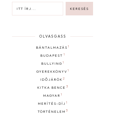
OLVASGASS
1
BÁNTALMAZÁS
1
BUDAPEST
1
BULLYING
1
GYEREKKÖNYV
2
IDŐJÁRÓK
3
KITKA BENCE
1
MAGYAR
1
MERÍTÉS-DÍJ
3
TÖRTÉNELEM