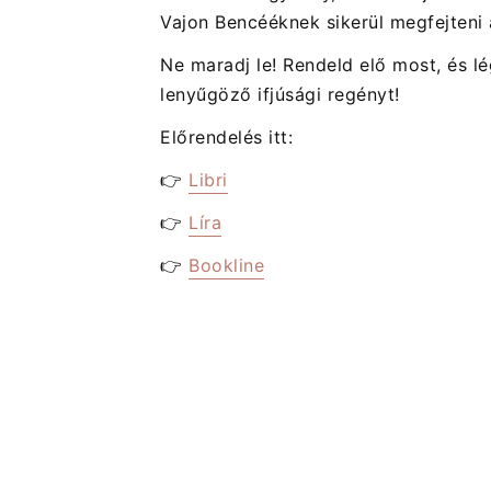
Vajon Bencééknek sikerül megfejteni 
Ne maradj le!
Rendeld elő most, és lé
lenyűgöző ifjúsági regényt!
Előrendelés itt:
👉
Libri
👉
Líra
👉
Bookline